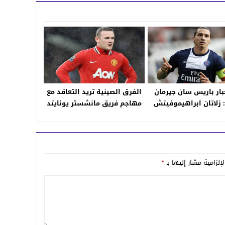
خبار باريس سان جيرمان
الفرق الصينية تريد التعاقد مع
 زلاتان ابراهيموفيتش
مهاجم فريق مانشستر يونايتد
العودة إلى فريق ميلان
وين روني
الايطالي
إلزامية مشار إليها بـ
*