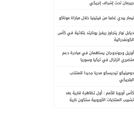
جيرمان تحت إشراف إنريكي
نيمار يبدي غضبا من فيتينيا خلال مباراة موناكو
ديابل نوار يتجاوز ريفرز يونايتد بثلاثية في كأس
الكونفدرالية
أوزيل وجوندوجان يساهمان في مبادرة دعم
متضرري الزلزال في تركيا وسوريا
دومينيكو تيديسكو مدربا جديدا للمنتخب
البلجيكي
كأس أوروبا للأمم : أول تظاهرة قارية بعد
تشبيب المنتخبات الأوروبية ستكون نارية