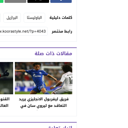
كلمات دليلية
الباوليستا
البرازيل
رابط مختصر
مقالات ذات صلة
فريق ليفربول الانجليزي يريد
القنوا
التعاقد مع ليروي سان في
العال
الميركاتو الشتوي
وموعد ت
ورون
ا