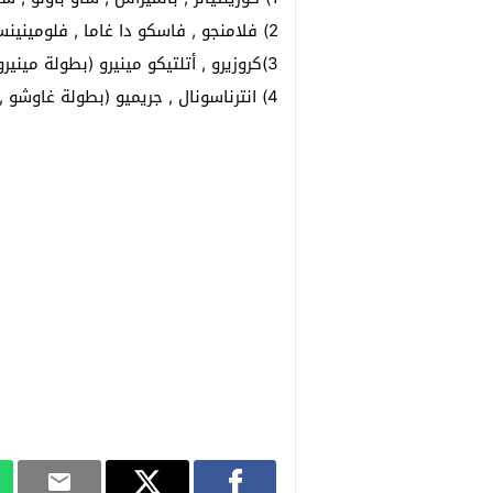
2) فلامنجو , فاسكو دا غاما , فلومينينسي , بوتافوغو ( بطولة كاريوكا , ولاية ريو دي جانيرو)
3)كروزيرو , أتلتيكو مينيرو (بطولة مينيرو , ولاية ميناس جيرايس)
4) انترناسونال , جريميو (بطولة غاوشو , ولاية غراندي دي سول)