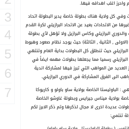
واحرز اغلب اهدافه فيها.
3
ت وفي كل ولاية هناك بطولة خاصة يدير البطولة اتحاد
يرها من الاتحادات بعيد عن الاتحاد البرازيلي لكرة القدم
4
والدوري البرازيلي وكاس البرازيل ولا تؤهل لآي بطولة
لاولى , الثانية , الثالثة) حيث يوجد نظام صعود وهبوط
برازيلي حيث تنطلق كل البطولات بداية العام وتنتهي
5
برازيلي رسميا مما يجعلها بطولات مهمه ايضاً في
ز العديد من المواهب التي تبرز فيها لمشاركة اندية
6
هب الى الفرق المشاركة في الدوري البرازيلي.
7
 : الباوليستا الخاصة بولاية ساو باولو و كاريوكا
لخاصة بولاية ميناس جيرايس وبطولة غاوشو الخاصة
لات عديدة اخرى لا مجال لذكرها وتم ذكر الابرز لكم
لة تنتمي: