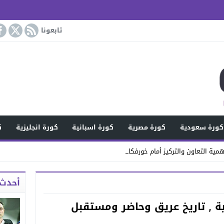
تابعونا
كورة سعودية
كورة مصرية
كورة اسبانية
كورة انجليزية
ك
مية التعاون والتركيز أمام خورفكان
أحدث 
ية , تاريخ عريق وحاضر ومستقبل