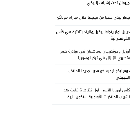
جيرمان تحت إشراف إنريكي
نيمار يبدي غضبا من فيتينيا خلال مباراة موناكو
ديابل نوار يتجاوز ريفرز يونايتد بثلاثية في كأس
الكونفدرالية
أوزيل وجوندوجان يساهمان في مبادرة دعم
متضرري الزلزال في تركيا وسوريا
دومينيكو تيديسكو مدربا جديدا للمنتخب
البلجيكي
كأس أوروبا للأمم : أول تظاهرة قارية بعد
تشبيب المنتخبات الأوروبية ستكون نارية