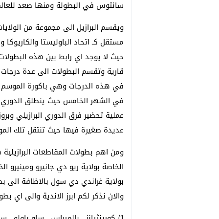
سانتوس في البطولة ومنها صعد للعالم 
ويقسم البرازيل الى مجموعة من الولايا
مستقل كـ اتحاد الباوليستا والكاريوكا وغ
حيث لا يوجد اي رابط بين هذه البطولات 
قارية وتقسم البطولات الى عدة درجات (ا
في هذه الدرجات وهي باكورة الموسم ال
في الشهر الخامس حيث ينطلق الدوري ال
عملية تحضير فرق الدوري البرازيلي وبرو
عديدة صغيرة فيها حيث تنتقل تلك الموا
ومن اهم بطولات المقاطعات البرازيلية هي
الخاصة بولاية ريو دي جانيرو ومينيرو ا
بولاية غراندي دي سول بالاظافة الى بطو
والان نذكر لكم ابرز الاندية والى اي بطو
1) كورينثيانز , بالميراس , ساو باولو , سانتوس ( بطولة الباوليستا , ولاية ساو باولو)