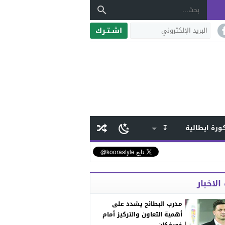
اشـتـرك
ورة ايطالية
↧
الاخبار
مدرب البطائح يشدد على
أهمية التعاون والتركيز أمام