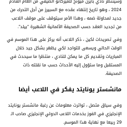
وسينتظر نادي بايرن ميونخ للميركاتو الصيفي من العام القادم
2024 ، وهو تاريخ إنتهاء عقده مع السبيرز من أجل التحرك من
جديد لمحاولة ضمه ، وهذا الأمر سيتوقف على موقف اللاعب
من تجديد العقد حسب الصحيفة الألمانية الشهيرة “بيلد”.
وفي تصريحات لكين ، ذكر اللاعب أنه يركز على هذا الموسم في
الوقت الحالي ويسعى للتواجد لكي يظهر بشكل جيد خلال
المباريات وتقديم كل ما يمكن للنادي ، منتظرا ما سيحدث في
المستقبل وما ستؤول إليه الأحداث حسب ما نقلته ذات
الصحيفة.
مانشستر يونايتد يفكر في اللاعب أيضا
وفي سياق متصل ، تواترت معلومات عن رغبة مانشستر يونايتد
الإنجليزي في الفوز بخدمات اللاعب الدولي الإنجليزي صاحب الـ
29 ربيعا مع نهاية هذا الموسم.