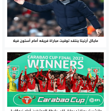
مايكل أرتيتا ينتقد توقيت مباراة فريقه أمام أستون فيلا
مانشستر يونايتد يحقق لقب رابطة المحترفين أمام نيوكاسل