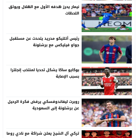
نيمار يحرز هدفه الأول مع الهلال ويوثق
اللحظات
رئيس أتلتيكو مدريد يتحدث عن مستقبل
جواو فيليكس مع برشلونة
بوكايو ساكا يشكل تحديا لمنتخب إنجلترا
بسبب الإصابة
روبرت ليفاندوفسكي يرفض فكرة الرحيل
عن برشلونة إلى السعودية
تركي آل الشيخ يعلن شراكة مع نادي روما