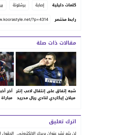
كلمات دليلية
إصابة
برشلونة
بي
رابط مختصر
مقالات ذات صلة
شبه إتفاق على إنتقال لاعب إنتر
آخر أخب
ميلان إيكاردي لنادي ريال مدريد
مباراة
.. متا
ال
اترك تعليق
لن يتم نشر عنوان بريدك الإلكتروني.
الحقول ال