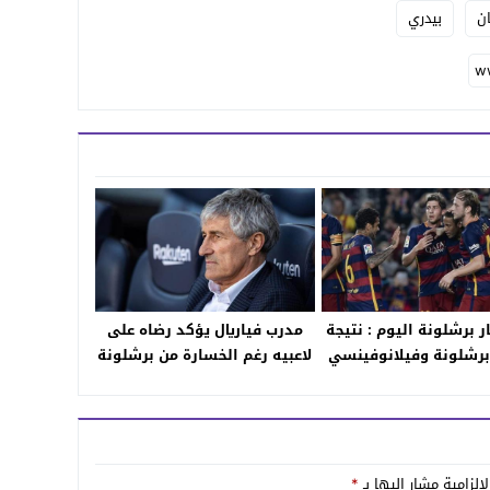
ان
بيدري
ار برشلونة اليوم : نتيجة
مدرب فياريال يؤكد رضاه على
 برشلونة وفيلانوفينسي
لاعبيه رغم الخسارة من برشلونة
بعة لحظة بلحظة لمقابلة
برسا وملخص كامل
إلزامية مشار إليها بـ
*