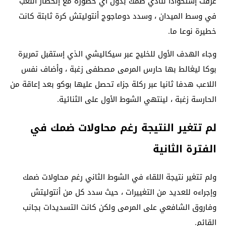
عرفت إستحواذا لنادي ضمك بدون أي خطورة مع إنحصار اللعب
في وسط الميدان ، وسدد دوماجوج أنتوليتش كرة ثابتة كانت
خطيرة نوعا ما.
وجاء الهدف الأول للخليج عبر سيكاليشي الذي إستقبل تمريرة
بوكا ليغالط بها حارس المرمى مصطفى زغبة ، وأضاف نفس
اللاعب هدفا ثانيا عبر ركلة جزاء تحصل عليها بوكو بعد إعاقة من
الحارسة زغبة ، لينتهي الشوط الأول على الثنائية.
لم تتغير النتيجة رغم محاولات ضمك في
الفترة الثانية
ولم تتغير نتيجة اللقاء في الشوط الثاني رغم محاولات ضمك
وإجراءه للعديد من التغييرات ، حيث سدد كل من أنتوليتش
وفاروق الشافعي على المرمى ولكن كانت التسديدات بجانب
القائم.