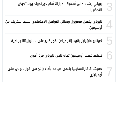
3
بيولي يشدد على أهمية المباراة أمام دورتموند ويستعرض
التحضيرات
4
نابولي يفصل مسؤول وسائل التواصل الاجتماعي بسبب سخريته من
أوسيمين
5
لاوتارو مارتينيز يقود إنتر ميلان لفوز كبير على ساليرنيتانا برباعية
6
تصاعد غضب أوسيمين تجاه نادي نابولي مرة أخرى
7
خفيشا كافاراتسخيليا ينهي صيامه بأداء رائع في فوز نابولي على
أودينيزي