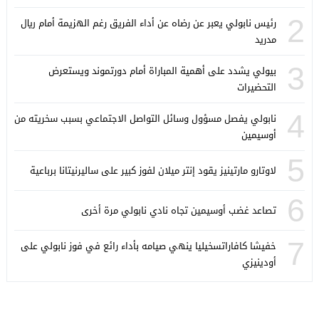
2
رئيس نابولي يعبر عن رضاه عن أداء الفريق رغم الهزيمة أمام ريال
مدريد
3
بيولي يشدد على أهمية المباراة أمام دورتموند ويستعرض
التحضيرات
4
نابولي يفصل مسؤول وسائل التواصل الاجتماعي بسبب سخريته من
أوسيمين
5
لاوتارو مارتينيز يقود إنتر ميلان لفوز كبير على ساليرنيتانا برباعية
6
تصاعد غضب أوسيمين تجاه نادي نابولي مرة أخرى
7
خفيشا كافاراتسخيليا ينهي صيامه بأداء رائع في فوز نابولي على
أودينيزي