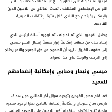
فيديو تم تداوله على نطاق واسع عبر مختلف منصات وسائل
التواصل الإجتماعي المختلفة ، تحدث الحائلي عن اللاعبين الذين
بالإمكان رؤيتهم مع النادي خلال فترة الإنتقالات الصيفية
القادمة.
وخلال الفيديو الذي تم تداوله ، تم توجيه أسئلة لرئيس نادي
إتحاد جدة من بينهما إمكانية إبراز صفقة إنتقال النجم ميسي
إلى صفوف الفريق ، ليرد أن الطموح من حق الجميع والأمر يحتاج
إلى الترتيب والوقت على حد السواء.
ميسي ونيمار ومبابي وإمكانية إنضمامهم
للعميد
كما قام مصور الفيديو بتوجيه سؤال آخر للحائلي حول هداف
باريس سان جيرمان وإمكانية إلتحاقه بالنادي نظرا لوجود مقدرة
مادية تتيح للإتحاد إستقدام أكبر اللاعبين على الصعيد العالمي ،