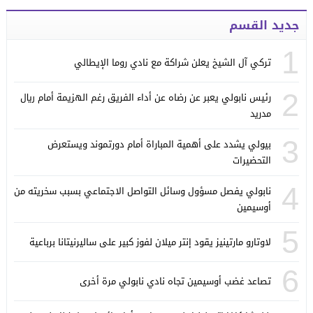
جديد القسم
1
تركي آل الشيخ يعلن شراكة مع نادي روما الإيطالي
2
رئيس نابولي يعبر عن رضاه عن أداء الفريق رغم الهزيمة أمام ريال
مدريد
3
بيولي يشدد على أهمية المباراة أمام دورتموند ويستعرض
التحضيرات
4
نابولي يفصل مسؤول وسائل التواصل الاجتماعي بسبب سخريته من
أوسيمين
5
لاوتارو مارتينيز يقود إنتر ميلان لفوز كبير على ساليرنيتانا برباعية
6
تصاعد غضب أوسيمين تجاه نادي نابولي مرة أخرى