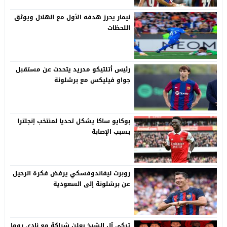
نيمار يحرز هدفه الأول مع الهلال ويوثق
اللحظات
رئيس أتلتيكو مدريد يتحدث عن مستقبل
جواو فيليكس مع برشلونة
بوكايو ساكا يشكل تحديا لمنتخب إنجلترا
بسبب الإصابة
روبرت ليفاندوفسكي يرفض فكرة الرحيل
عن برشلونة إلى السعودية
تركي آل الشيخ يعلن شراكة مع نادي روما