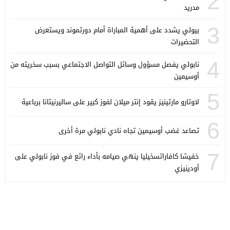
2
مدريد
3
بيولي يشدد على أهمية المباراة أمام دورتموند ويستعرض
التحضيرات
4
نابولي يفصل مسؤول وسائل التواصل الاجتماعي بسبب سخريته من
أوسيمين
5
لاوتارو مارتينيز يقود إنتر ميلان لفوز كبير على ساليرنيتانا برباعية
6
تصاعد غضب أوسيمين تجاه نادي نابولي مرة أخرى
7
خفيشا كافاراتسخيليا ينهي صيامه بأداء رائع في فوز نابولي على
أودينيزي