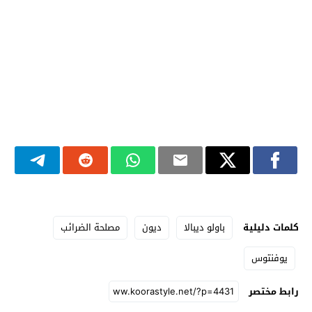
كلمات دليلية
باولو ديبالا
ديون
مصلحة الضرائب
يوفنتوس
رابط مختصر