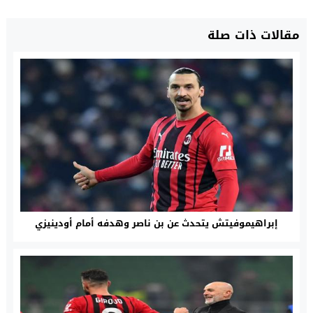
مقالات ذات صلة
إبراهيموفيتش يتحدث عن بن ناصر وهدفه أمام أودينيزي