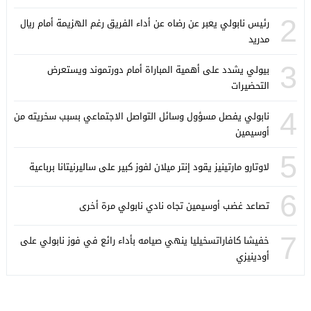
2
رئيس نابولي يعبر عن رضاه عن أداء الفريق رغم الهزيمة أمام ريال
مدريد
3
بيولي يشدد على أهمية المباراة أمام دورتموند ويستعرض
التحضيرات
4
نابولي يفصل مسؤول وسائل التواصل الاجتماعي بسبب سخريته من
أوسيمين
5
لاوتارو مارتينيز يقود إنتر ميلان لفوز كبير على ساليرنيتانا برباعية
6
تصاعد غضب أوسيمين تجاه نادي نابولي مرة أخرى
7
خفيشا كافاراتسخيليا ينهي صيامه بأداء رائع في فوز نابولي على
أودينيزي