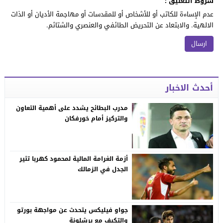
شروط التعليق :
عدم الإساءة للكاتب أو للأشخاص أو للمقدسات أو مهاجمة الأديان أو الذات
الالهية. والابتعاد عن التحريض الطائفي والعنصري والشتائم.
أحدث الاخبار
مدرب البطائح يشدد على أهمية التعاون
والتركيز أمام خورفكان
أزمة الغرامة المالية لمحمود كهربا تثير
الجدل في الزمالك
جواو فيليكس يتحدث عن مواجهة بورتو
والتكيف مع برشلونة