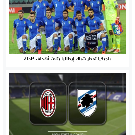
بلجيكيا تمطر شباك إيطاليا بثلاث أهداف كاملة