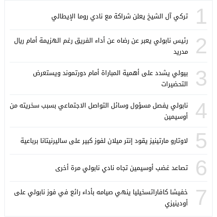
1
تركي آل الشيخ يعلن شراكة مع نادي روما الإيطالي
2
رئيس نابولي يعبر عن رضاه عن أداء الفريق رغم الهزيمة أمام ريال
مدريد
3
بيولي يشدد على أهمية المباراة أمام دورتموند ويستعرض
التحضيرات
4
نابولي يفصل مسؤول وسائل التواصل الاجتماعي بسبب سخريته من
أوسيمين
5
لاوتارو مارتينيز يقود إنتر ميلان لفوز كبير على ساليرنيتانا برباعية
6
تصاعد غضب أوسيمين تجاه نادي نابولي مرة أخرى
7
خفيشا كافاراتسخيليا ينهي صيامه بأداء رائع في فوز نابولي على
أودينيزي