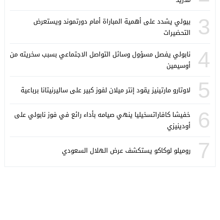
3
بيولي يشدد على أهمية المباراة أمام دورتموند ويستعرض
التحضيرات
4
نابولي يفصل مسؤول وسائل التواصل الاجتماعي بسبب سخريته من
أوسيمين
5
لاوتارو مارتينيز يقود إنتر ميلان لفوز كبير على ساليرنيتانا برباعية
6
خفيشا كافاراتسخيليا ينهي صيامه بأداء رائع في فوز نابولي على
أودينيزي
7
روميلو لوكاكو يستكشف عرض الهلال السعودي