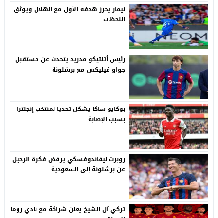
نيمار يحرز هدفه الأول مع الهلال ويوثق
اللحظات
رئيس أتلتيكو مدريد يتحدث عن مستقبل
جواو فيليكس مع برشلونة
بوكايو ساكا يشكل تحديا لمنتخب إنجلترا
بسبب الإصابة
روبرت ليفاندوفسكي يرفض فكرة الرحيل
عن برشلونة إلى السعودية
تركي آل الشيخ يعلن شراكة مع نادي روما