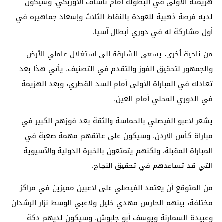
هزيمته الأولى في البطولة أمام ناساف الأوزبكي. وسيكون
لديه فرصة ذهبية للعودة بالنقاط الثلاث وإسعاد جماهيره في
أول مشاركة له في دوري أبطال آسيا.
من ناحية أخرى، يسعى الشارقة إلى استغلال عاملي الأرض
والجمهور لتحقيق الفوز والتقدم في التصنيف. يأتي هذا بعد
تعادله في المباراة الأولى أمام السد القطري، وبعد الهزيمة
في الدوري المحلي أمام العين.
يشعر لاعبو الفيصلي بالحماسة والثقة بعد فوزهم الكبير في
مباراة كأس الأردن. وسيكون على عاتقهم مهمة صعبة في
المباراة المقبلة، ولكنهم يتمتعون بالخبرة الدولية والآسيوية
التي قد تساعدهم في تحقيق النجاح.
من المتوقع أن يعتمد الفيصلي على لاعبين مميزين في مراكز
مختلفة، بينهم الحارس مهدي خليل ولاعبي الوسط نزار الرشدان
وعبيدة السمارنة ويوسف أبو جلبوش. وسيكون لديهم دكة