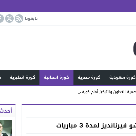
تابعونا
كورة سعودية
كورة مصرية
كورة اسبانية
كورة انجليزية
ك
مية التعاون والتركيز أمام خورفكان
أحدث 
نانديز لمدة 3 مباريات