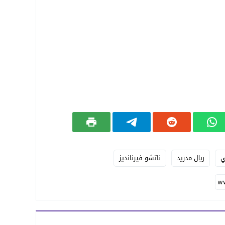
ي
ريال مدريد
ناتشو فيرنانديز