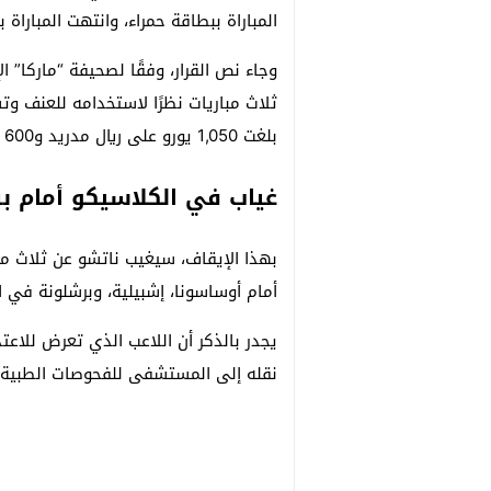
المباراة ببطاقة حمراء، وانتهت المباراة بفوز
وجاء نص القرار، وفقًا لصحيفة “ماركا” ال
ثلاث مباريات نظرًا لاستخدامه للعنف و
بلغت 1,050 يورو على ريال مدريد و600 يورو على ناتشو وفقًا للمادة 122”.
غياب في الكلاسيكو أمام ب
بهذا الإيقاف، سيغيب ناتشو عن ثلاث م
أمام أوساسونا، إشبيلية، وبرشلونة في ا
يجدر بالذكر أن اللاعب الذي تعرض للاعت
نقله إلى المستشفى للفحوصات الطبية ا