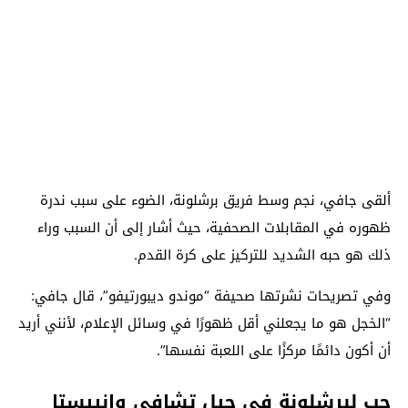
ألقى جافي، نجم وسط فريق برشلونة، الضوء على سبب ندرة
ظهوره في المقابلات الصحفية، حيث أشار إلى أن السبب وراء
ذلك هو حبه الشديد للتركيز على كرة القدم.
وفي تصريحات نشرتها صحيفة “موندو ديبورتيفو”، قال جافي:
“الخجل هو ما يجعلني أقل ظهورًا في وسائل الإعلام، لأنني أريد
أن أكون دائمًا مركزًا على اللعبة نفسها”.
حب لبرشلونة في جيل تشافي وإنييستا