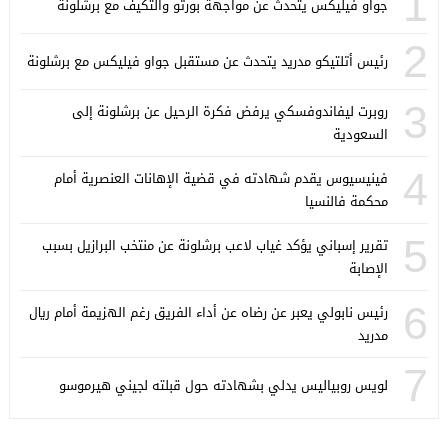
1
جواو فيليكس يتحدث عن مواجهة بورتو والتكيف مع برشلونة
2
رئيس أتلتيكو مدريد يتحدث عن مستقبل جواو فيليكس مع برشلونة
3
روبرت ليفاندوفسكي يرفض فكرة الرحيل عن برشلونة إلى
السعودية
4
فينيسيوس يقدم شهادته في قضية الإهانات العنصرية أمام
محكمة فالنسيا
5
تقرير إسباني يؤكد غياب لاعب برشلونة عن منتخب البرازيل بسبب
الإصابة
6
رئيس نابولي يعبر عن رضاه عن أداء الفريق رغم الهزيمة أمام ريال
مدريد
7
لويس روبياليس يدلي بشهادته حول قبلته لجيني هيرموسو