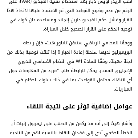
لاعب الريدز لويس دياز بعد استخدام تقنية الفيديو (VAR)، على
الرغم من عدم وضوح القواعد التي تم الاعتماد عليها لاتخاذ هذا
القرار.وفشل حكم الفيديو دارين إنجلند ومساعده دان كوك في
توجيه الحكم على القرار الصحيح خلال المباراة.
ووفقًا للمحامي الرياضي ستيفن تايلور هيث، فإن رابطة
البريميرليج لديها سلطة إعادة المباراة إذا تلقت توصية بذلك من
لجنة معينة، وفقًا للمادة W1 في النظام الأساسي للدوري
الإنجليزي الممتاز. يمكن للرابطة طلب “مزيد من المعلومات حول
أي انتهاك محتمل للقواعد”، بما في ذلك سلوك الحكام في
المباريات.
عوامل إضافية تؤثر على نتيجة اللقاء
وأشار هيث إلى أنه قد يكون من الصعب على ليفربول إثبات أن
الخطأ الحكمي أدى إلى فقدان النقاط بالنسبة لهم من الناحية