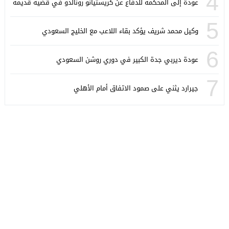
4
عودة إلى المحكمة للدفاع عن كريستيانو رونالدو في قضية قديمة
5
وكيل محمد شريف يؤكد بقاء اللاعب مع الخليج السعودي
6
عودة ديربي جدة الكبير في دوري روشن السعودي
7
جيرارد يثني على صمود الاتفاق أمام الأهلي
كورة ستايل
© 2026 جميع الحقوق محفوظة.
تصميم
مجلة الووردبريس