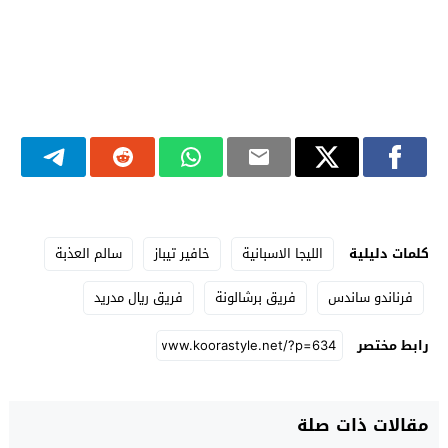
كلمات دليلية
الليجا الاسبانية
خافير تيباز
سالم العذبة
فرناندو ساندس
فريق برشالونة
فريق ريال مدريد
رابط مختصر
مقالات ذات صلة