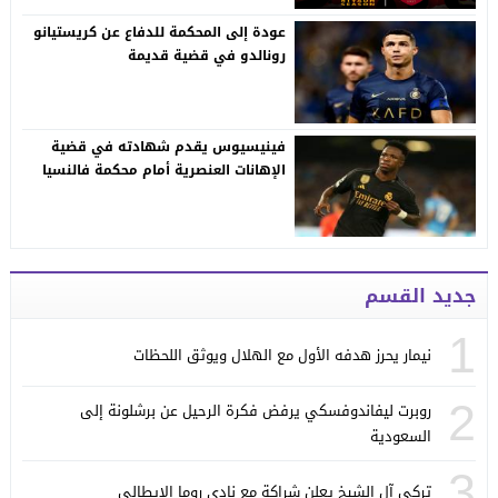
عودة إلى المحكمة للدفاع عن كريستيانو
رونالدو في قضية قديمة
فينيسيوس يقدم شهادته في قضية
الإهانات العنصرية أمام محكمة فالنسيا
جديد القسم
1
نيمار يحرز هدفه الأول مع الهلال ويوثق اللحظات
2
روبرت ليفاندوفسكي يرفض فكرة الرحيل عن برشلونة إلى
السعودية
3
تركي آل الشيخ يعلن شراكة مع نادي روما الإيطالي