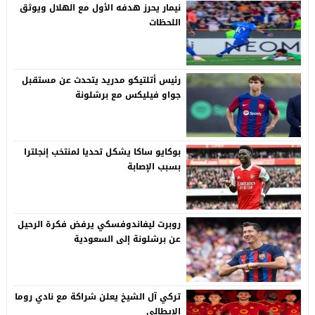
نيمار يحرز هدفه الأول مع الهلال ويوثق
اللحظات
رئيس أتلتيكو مدريد يتحدث عن مستقبل
جواو فيليكس مع برشلونة
بوكايو ساكا يشكل تحديا لمنتخب إنجلترا
بسبب الإصابة
روبرت ليفاندوفسكي يرفض فكرة الرحيل
عن برشلونة إلى السعودية
تركي آل الشيخ يعلن شراكة مع نادي روما
الإيطالي