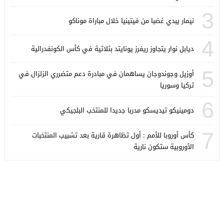
3
نيمار يبدي غضبا من فيتينيا خلال مباراة موناكو
4
ديابل نوار يتجاوز ريفرز يونايتد بثلاثية في كأس الكونفدرالية
5
أوزيل وجوندوجان يساهمان في مبادرة دعم متضرري الزلزال في
تركيا وسوريا
6
دومينيكو تيديسكو مدربا جديدا للمنتخب البلجيكي
7
كأس أوروبا للأمم : أول تظاهرة قارية بعد تشبيب المنتخبات
الأوروبية ستكون نارية