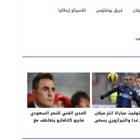
لان
فريق يوفنتوس
كلاسيكو إيطاليا
وقيت مباراة انتر ميلان
المدير الفني للنصر السعودي
غدا والنيرازوري يسعى
فابيو كانافارو يتعاطف مع
ز كبوة الجولة الماضية
فرنسا
ام نابولي المتصدر