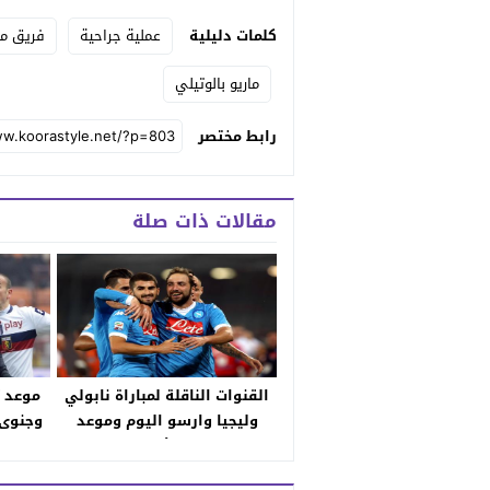
كلمات دليلية
عملية جراحية
فريق مي
ماريو بالوتيلي
رابط مختصر
مقالات ذات صلة
القنوات الناقلة لمباراة نابولي
موعد ت
وليجيا وارسو اليوم وموعد
وجنوى 
توقيت مقابلة الأزوري والترددات
لتجاو
المجانية ومعلق اللقاء
أم