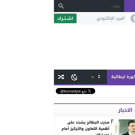
اشـتـرك
ورة ايطالية
↧
الاخبار
مدرب البطائح يشدد على
أهمية التعاون والتركيز أمام