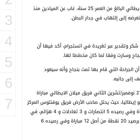
وتجدر الاشارة أن مهاجم فريق ميلان الايطالي البالغ من العمر 25 سنة، غاب عن الميادين منذ
3
عرضه إلى إلتهاب في جدار البطن.
4
كر وتقدير عبر تغريدة في انستجرام، أكد فيها أن
لنجاح وسارت وفقا لما كان مخططا لها.
5
 الجراحة التي قام بها تمت بنجاح وأنه سيعود
ف إلى جانبه.
6
وسيجري يوم السبت القادم الموافق لـ 21 نوفمبر/تشرين الثاني فريق ميلان الايطالي مباراة
7
إيطاليا، حيث يحتل صاحب الأرض فريق يوفنتوس المركز
السابع برصيد 18 نقطة من أصل 12 مباراة وفي رصيده 5 انتصارات و 3 تعادلات و 4 هزائم، في
حين يتصدر فريق ميلان المركز السادس برصيد 20 نقطة من أصل 12 مباراة وفي رصيده 6