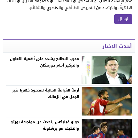
عدم الإساءة للكاتب أو للأشخاص أو للمقدسات أو مهاجمة الأديان أو الذات
الالهية. والابتعاد عن التحريض الطائفي والعنصري والشتائم.
أحدث الاخبار
مدرب البطائح يشدد على أهمية التعاون
والتركيز أمام خورفكان
أزمة الغرامة المالية لمحمود كهربا تثير
الجدل في الزمالك
جواو فيليكس يتحدث عن مواجهة بورتو
والتكيف مع برشلونة