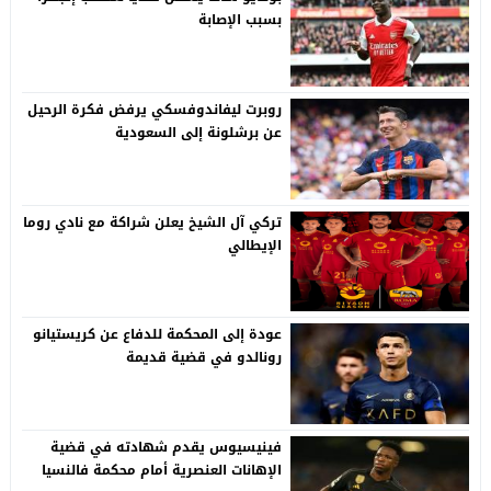
بسبب الإصابة
روبرت ليفاندوفسكي يرفض فكرة الرحيل
عن برشلونة إلى السعودية
تركي آل الشيخ يعلن شراكة مع نادي روما
الإيطالي
عودة إلى المحكمة للدفاع عن كريستيانو
رونالدو في قضية قديمة
فينيسيوس يقدم شهادته في قضية
الإهانات العنصرية أمام محكمة فالنسيا