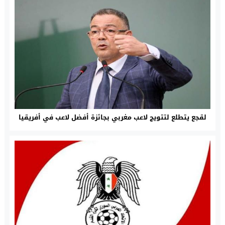
لقجع يتطلع لتتويج لاعب مغربي بجائزة أفضل لاعب في أفريقيا