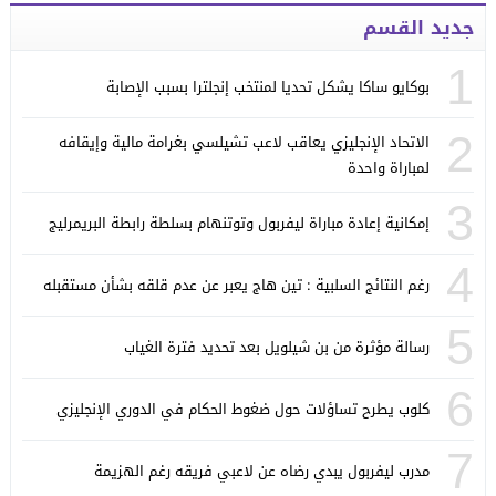
جديد القسم
1
بوكايو ساكا يشكل تحديا لمنتخب إنجلترا بسبب الإصابة
2
الاتحاد الإنجليزي يعاقب لاعب تشيلسي بغرامة مالية وإيقافه
لمباراة واحدة
3
إمكانية إعادة مباراة ليفربول وتوتنهام بسلطة رابطة البريمرليج
4
رغم النتائج السلبية : تين هاج يعبر عن عدم قلقه بشأن مستقبله
5
رسالة مؤثرة من بن شيلويل بعد تحديد فترة الغياب
6
كلوب يطرح تساؤلات حول ضغوط الحكام في الدوري الإنجليزي
7
مدرب ليفربول يبدي رضاه عن لاعبي فريقه رغم الهزيمة