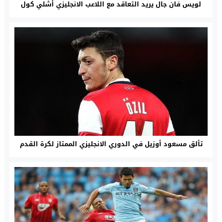
لويس فان جال يريد التعاقد مع اللاعب الانجليزي أشلي كول
تألق مسعود أوزيل في الدوري الانجليزي الممتاز لكرة القدم